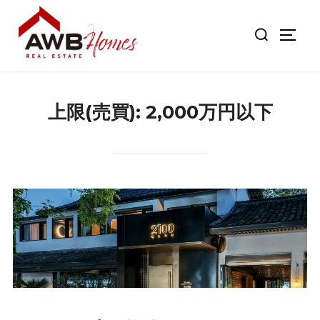
コ
検
ン
サイド
索
テ
対
ン
象:
ツ
上限(売買):
2,000万円以下
へ
ス
キ
ッ
プ