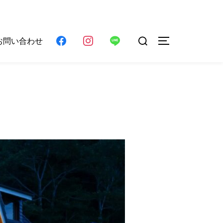
検
お問い合わせ
サイドバーとナ
索
対
象: