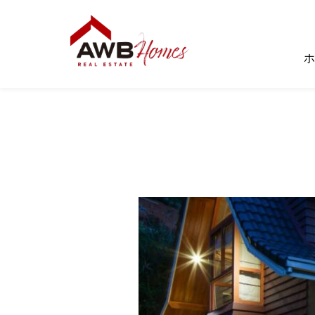
コ
ン
テ
ホ
ン
ツ
へ
ス
キ
ッ
プ