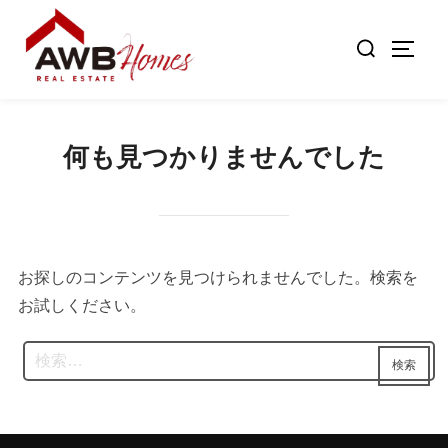
コ
検
ン
サイド
索
テ
対
ン
象:
ツ
何も見つかりませんでした
へ
ス
キ
ッ
プ
お探しのコンテンツを見つけられませんでした。検索を
お試しください。
検
検索
索: