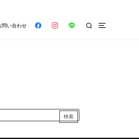
検
お問い合わせ
サイドバーとナ
索
対
象:
検索