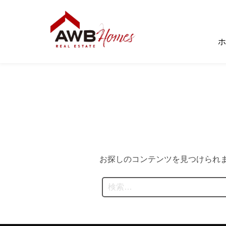
コ
ン
テ
ホ
ン
ツ
へ
ス
キ
ッ
プ
お探しのコンテンツを見つけられ
検
索: