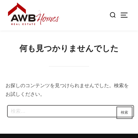
コ
検
ン
サイド
索
テ
対
ン
象:
ツ
何も見つかりませんでした
へ
ス
キ
ッ
プ
お探しのコンテンツを見つけられませんでした。検索を
お試しください。
検
検索
索: