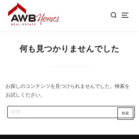
コ
検
ン
サイド
索
テ
対
ン
象:
ツ
何も見つかりませんでした
へ
ス
キ
ッ
プ
お探しのコンテンツを見つけられませんでした。検索を
お試しください。
検
検索
索: