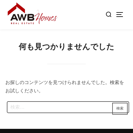
コ
検
ン
サイド
索
テ
対
ン
象:
ツ
何も見つかりませんでした
へ
ス
キ
ッ
プ
お探しのコンテンツを見つけられませんでした。検索を
お試しください。
検
検索
索: