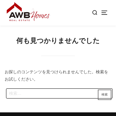
コ
検
ン
サイド
索
テ
対
ン
象:
ツ
何も見つかりませんでした
へ
ス
キ
ッ
プ
お探しのコンテンツを見つけられませんでした。検索を
お試しください。
検
検索
索: