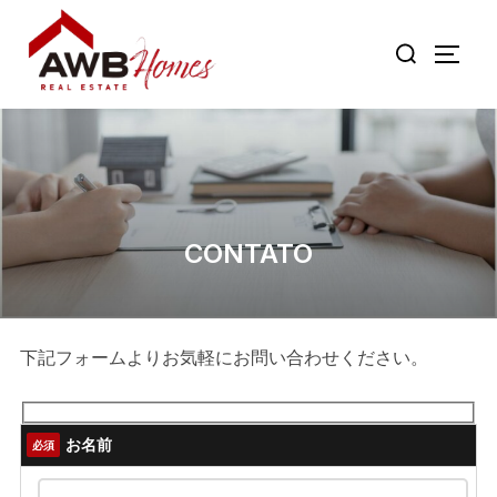
Pular
Pesquisar
para
ALTE
por:
o
conteúdo
CONTATO
下記フォームよりお気軽にお問い合わせください。
お名前
必須