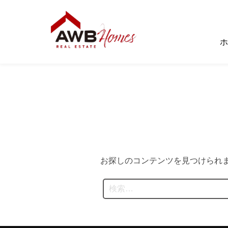
コ
ン
テ
ホ
ン
ツ
へ
ス
キ
ッ
プ
お探しのコンテンツを見つけられ
検
索: