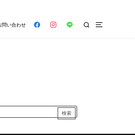
検
お問い合わせ
サイドバーとナ
索
対
象:
検索