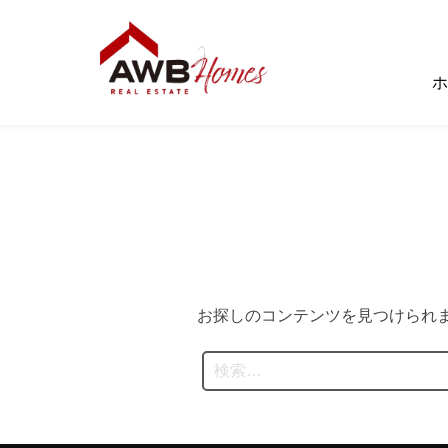
コ
ン
テ
ホ
ン
ツ
へ
ス
キ
ッ
プ
お探しのコンテンツを見つけられ
検
索: