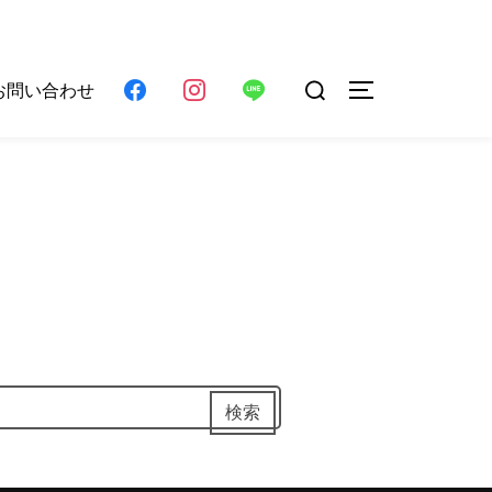
検
お問い合わせ
サイドバーとナ
索
対
象:
検索